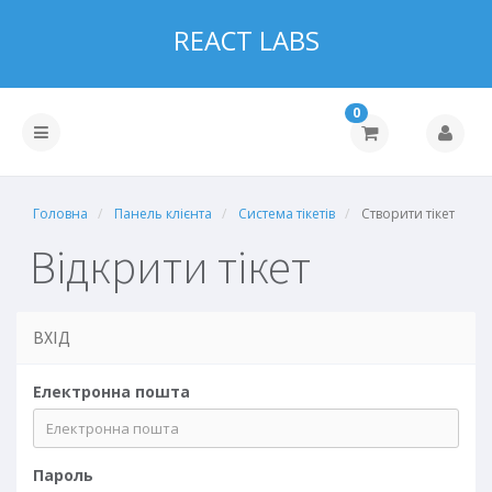
REACT LABS
0
Головна
Панель клієнта
Система тікетів
Створити тікет
Відкрити тікет
ВХІД
Електронна пошта
Пароль